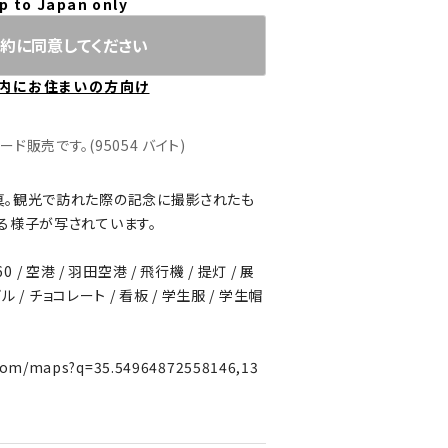
p to Japan only
約に同意してください
内にお住まいの方向け
販売です。(95054 バイト)
真。観光で訪れた際の記念に撮影されたも
る様子が写されています。
60 / 空港 / 羽田空港 / 飛行機 / 提灯 / 展
ル / チョコレート / 看板 / 学生服 / 学生帽
.com/maps?q=35.54964872558146,13