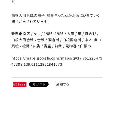
ト)
白根大凧合戦の様子。絡み合った凧が水面に落ちていく
様子が写されています。
新潟市南区 / なし / 1986~1986 / 大凧 / 凧 / 凧合戦 /
白根大凧合戦 / 合戦 / 商店街 / 白根商店街 / 中ノ口川 /
凧絵 / 絵師 / 広告 / 青空 / 群衆 / 見物客 / 白根市
https://maps.google.com/maps?q=37.761225479
45399,139.01112861841673
通報する
Save