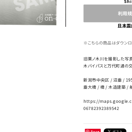
Shi
利用規
日本国
※こちらの商品はダウンロード
旧栗ノ木川を撮影した写真
木バイパスと万代町通の交
新潟市中央区 / 沼垂 / 195
垂大橋 / 橋 / 木造建築 / 船
https://maps.google.
06782392389542
Save