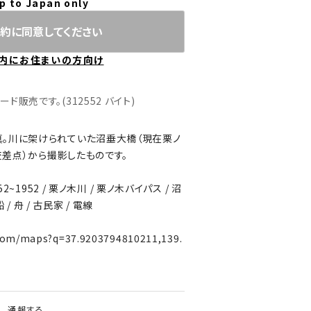
p to Japan only
約に同意してください
内にお住まいの方向け
販売です。(312552 バイト)
。川に架けられていた沼垂大橋（現在栗ノ
差点）から撮影したものです。
2~1952 / 栗ノ木川 / 栗ノ木バイパス / 沼
 / 舟 / 古民家 / 電線
com/maps?q=37.9203794810211,139.
通報する