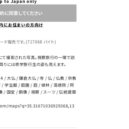
p to Japan only
約に同意してください
内にお住まいの方向け
販売です。(717068 バイト)
にて撮影された写真。視察旅行の一環で訪
周りには修学旅行生の姿も見えます。
4 / 大仏 / 鎌倉大仏 / 寺 / 仏 / 仏教 / 宗教
/ 学生服 / 庭園 / 庭 / 植林 / 高徳院 / 阿
 国宝 / 銅像 / 視察 / スーツ / 伝統建築
.com/maps?q=35.31671036929368,13